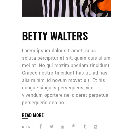
BETTY WALTERS
Lorem ipsum dolor sit amet, suas
soluta percipitur et sit, quem quis ullum
mei at. No qui mazim aperiam tincidunt.
Graeco nostro tincidunt has ut, ad has
alia minim, id novum movet sit. Et his
congue singulis persequeris, vim
vivendum oportere ne, diceret perpetua
persequeris sea no.
READ MORE
SHARE